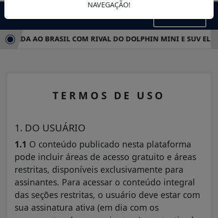
NAVEGAÇÃO!
MENU
ADA AO BRASIL COM RIVAL DO DOLPHIN MINI E SUV ELÉTRI
TERMOS DE USO
1. DO USUÁRIO
1.1
O conteúdo publicado nesta plataforma
pode incluir áreas de acesso gratuito e áreas
restritas, disponíveis exclusivamente para
assinantes. Para acessar o conteúdo integral
das seções restritas, o usuário deve estar com
sua assinatura ativa (em dia com os