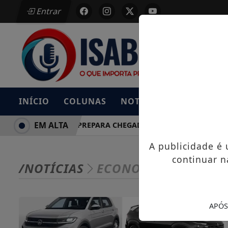
Entrar
INÍCIO
COLUNAS
NOTÍCIAS
BAIXE AG
EM ALTA
DONGFENG PREPARA CHEGADA AO BRASIL COM RIVAL DO
A publicidade é
continuar n
/NOTÍCIAS
ECONOMIA
APÓS