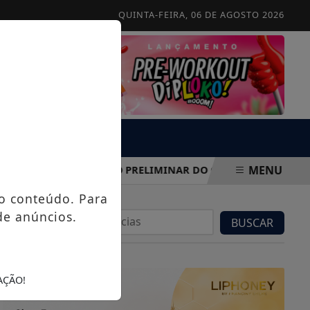
QUINTA-FEIRA, 06 DE AGOSTO 2026
MENU
L DIVULGA GABARITO PRELIMINAR DO CONCURSO PÚBLICO DE
o conteúdo. Para
de anúncios.
BUSCAR
AÇÃO!