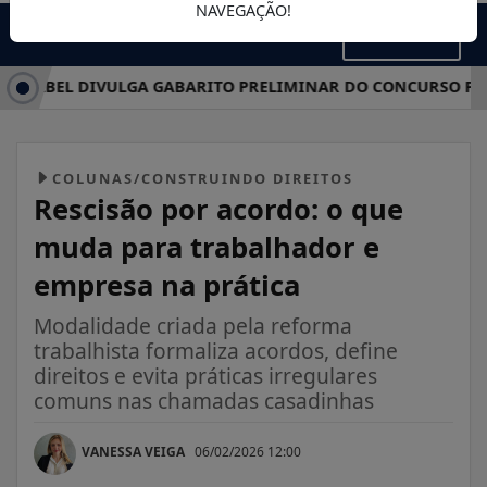
NAVEGAÇÃO!
MENU
ABEL DIVULGA GABARITO PRELIMINAR DO CONCURSO PÚBLICO
COLUNAS/CONSTRUINDO DIREITOS
Rescisão por acordo: o que
muda para trabalhador e
empresa na prática
Modalidade criada pela reforma
trabalhista formaliza acordos, define
direitos e evita práticas irregulares
comuns nas chamadas casadinhas
VANESSA VEIGA
06/02/2026 12:00