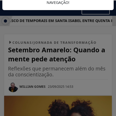
NAVEGAÇÃO!
MENU
RISCO DE TEMPORAIS EM SANTA ISABEL ENTRE QUINTA E SÁBA
COLUNAS/JORNADA DE TRANSFORMAÇÃO
Setembro Amarelo: Quando a
mente pede atenção
Reflexões que permanecem além do mês
da conscientização.
WILLIAN GOMES
23/09/2025 14:53