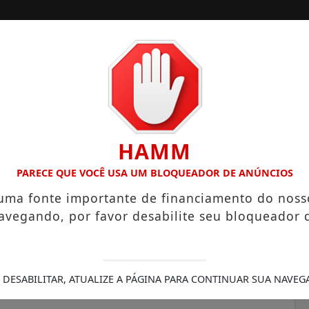
ORA
CONTATO
PUBLICIDADES LEGAIS
HAMM
N MINI E SUV ELÉTRICO
CÂMARA DE SANTA ISABEL DIVUL
PARECE QUE VOCÊ USA UM BLOQUEADOR DE ANÚNCIOS
 uma fonte importante de financiamento do noss
avegando, por favor desabilite seu bloqueador 
ão com Leishmaniose leva
a casa a casa no Jardim
 DESABILITAR, ATUALIZE A PÁGINA PARA CONTINUAR SUA NAVEG