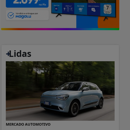
+
Lidas
MERCADO AUTOMOTIVO