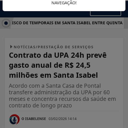
NAVEGAÇÃO!
MENU
A RISCO DE TEMPORAIS EM SANTA ISABEL ENTRE QUINTA E SÁ
NOTÍCIAS/PRESTAÇÃO DE SERVIÇOS
Contrato da UPA 24h prevê
gasto anual de R$ 24,5
milhões em Santa Isabel
Acordo com a Santa Casa de Pontal
transfere administração da UPA por 60
meses e concentra recursos da saúde em
contrato de longo prazo
O ISABELENSE
03/02/2026 14:14