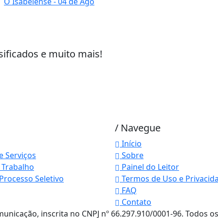
O Isabelense
- 04 de Ago
sificados e muito mais!
/ Navegue
Início
e Serviços
Sobre
 Trabalho
Painel do Leitor
Processo Seletivo
Termos de Uso e Privacid
 experiência de navegação. Ao continuar o acesso, e
FAQ
cidade.
Contato
LICANDO AQUI
unicação, inscrita no CNPJ nº 66.297.910/0001-96. Todos os