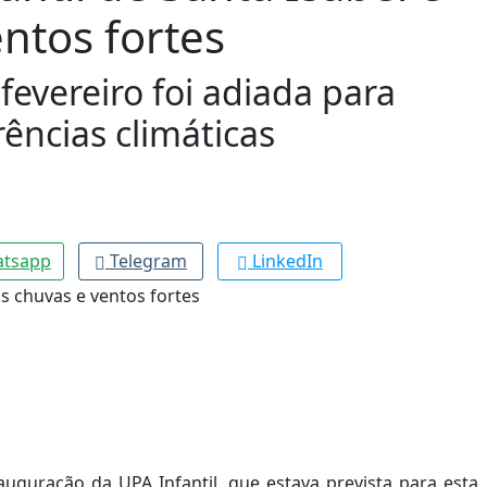
ntos fortes
evereiro foi adiada para
ências climáticas
tsapp
Telegram
LinkedIn
auguração da UPA Infantil, que estava prevista para esta