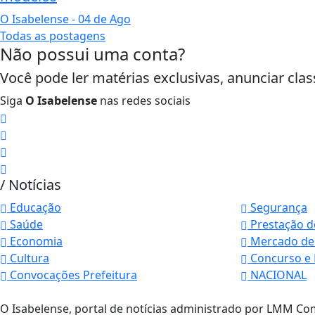
O Isabelense
- 04 de Ago
Todas as postagens
Não possui uma conta?
Você pode ler matérias exclusivas, anunciar clas
Siga
O Isabelense
nas redes sociais
/ Notícias
Educação
Segurança
Saúde
Prestação d
Termos de Uso e Privacidade
Economia
Mercado de
Cultura
Concurso e 
Esse site utiliza cookies para melhorar sua
Convocações Prefeitura
NACIONAL
concorda com nossos Termos de Uso e Priva
PARA MAIS INFORMAÇÕES,
ACESSE NOSSOS TERMOS C
O Isabelense, portal de notícias administrado por LMM Com