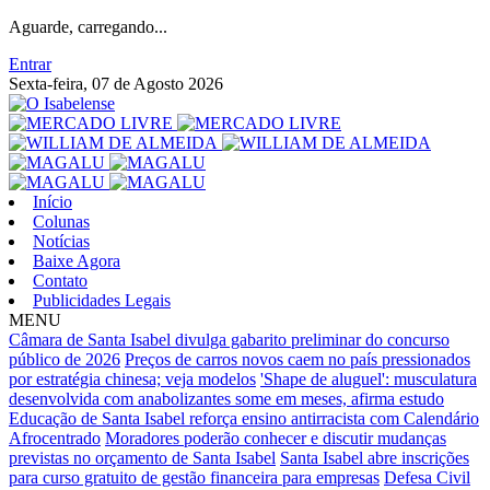
Aguarde, carregando...
Entrar
Sexta-feira, 07 de Agosto 2026
Início
Colunas
Notícias
Baixe Agora
Contato
Publicidades Legais
MENU
Câmara de Santa Isabel divulga gabarito preliminar do concurso
público de 2026
Preços de carros novos caem no país pressionados
por estratégia chinesa; veja modelos
'Shape de aluguel': musculatura
desenvolvida com anabolizantes some em meses, afirma estudo
Educação de Santa Isabel reforça ensino antirracista com Calendário
Afrocentrado
Moradores poderão conhecer e discutir mudanças
previstas no orçamento de Santa Isabel
Santa Isabel abre inscrições
para curso gratuito de gestão financeira para empresas
Defesa Civil