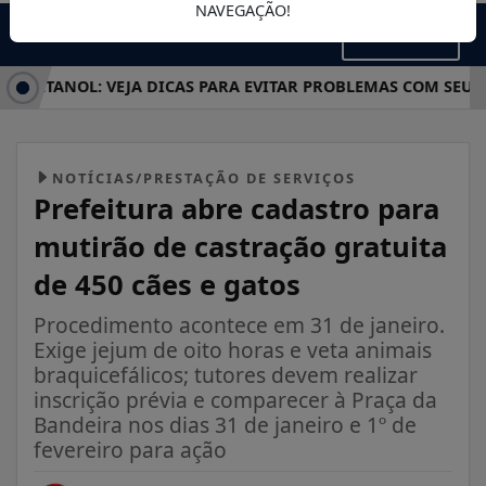
NAVEGAÇÃO!
MENU
TANOL: VEJA DICAS PARA EVITAR PROBLEMAS COM SEU CARR
NOTÍCIAS/PRESTAÇÃO DE SERVIÇOS
Prefeitura abre cadastro para
mutirão de castração gratuita
de 450 cães e gatos
Procedimento acontece em 31 de janeiro.
Exige jejum de oito horas e veta animais
braquicefálicos; tutores devem realizar
inscrição prévia e comparecer à Praça da
Bandeira nos dias 31 de janeiro e 1º de
fevereiro para ação