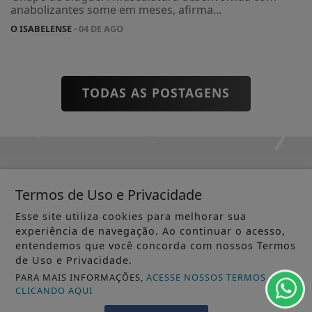
anabolizantes some em meses, afirma...
O ISABELENSE
- 04 DE AGO
TODAS AS POSTAGENS
Não possui uma conta?
Termos de Uso e Privacidade
Você pode ler matérias exclusivas, anunciar
Esse site utiliza cookies para melhorar sua
classificados e muito mais!
experiência de navegação. Ao continuar o acesso,
entendemos que você concorda com nossos Termos
de Uso e Privacidade.
CRIAR MINHA CONTA
PARA MAIS INFORMAÇÕES,
ACESSE NOSSOS TERMOS
CLICANDO AQUI