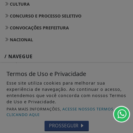
CULTURA
CONCURSO E PROCESSO SELETIVO
CONVOCAÇÕES PREFEITURA
NACIONAL
/ NAVEGUE
INÍCIO
Termos de Uso e Privacidade
SOBRE
Esse site utiliza cookies para melhorar sua
PAINEL DO LEITOR
experiência de navegação. Ao continuar o acesso,
entendemos que você concorda com nossos Termos
TERMOS DE USO E PRIVACIDADE
de Uso e Privacidade.
PARA MAIS INFORMAÇÕES,
ACESSE NOSSOS TERMOS
FAQ
CLICANDO AQUI
CONTATO
PROSSEGUIR