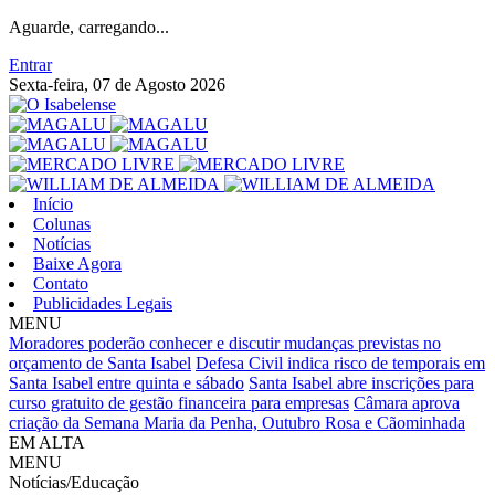
Aguarde, carregando...
Entrar
Sexta-feira, 07 de Agosto 2026
Início
Colunas
Notícias
Baixe Agora
Contato
Publicidades Legais
MENU
Moradores poderão conhecer e discutir mudanças previstas no
orçamento de Santa Isabel
Defesa Civil indica risco de temporais em
Santa Isabel entre quinta e sábado
Santa Isabel abre inscrições para
curso gratuito de gestão financeira para empresas
Câmara aprova
criação da Semana Maria da Penha, Outubro Rosa e Cãominhada
EM ALTA
MENU
Notícias/Educação