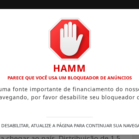
ORA
CONTATO
PUBLICIDADES LEGAIS
HAMM
EVISTAS NO ORÇAMENTO DE SANTA ISABEL
DEFESA CIVIL 
PARECE QUE VOCÊ USA UM BLOQUEADOR DE ANÚNCIOS
 uma fonte importante de financiamento do noss
avegando, por favor desabilite seu bloqueador 
ades de fomepizol, antídoto
 DESABILITAR, ATUALIZE A PÁGINA PARA CONTINUAR SUA NAVEG
a chegar ao país. Distribuição de 1,5