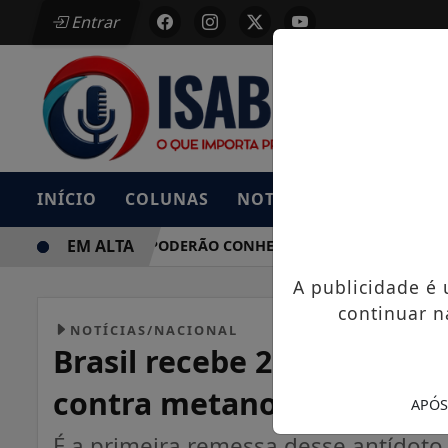
Entrar
INÍCIO
COLUNAS
NOTÍCIAS
BAIXE AG
EM ALTA
MORADORES PODERÃO CONHECER E DISCUTIR MUDANÇAS PR
A publicidade é
continuar n
NOTÍCIAS/NACIONAL
Brasil recebe 2,5 mil unid
contra metanol
APÓS
É a primeira remessa desse antídoto 