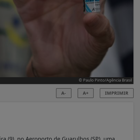
© Paulo Pinto/Agência Brasil
A-
A+
IMPRIMIR
ira (9), no Aeroporto de Guarulhos (SP), uma