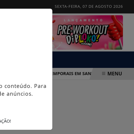
SEXTA-FEIRA, 07 DE AGOSTO 2026
MENU
INDICA RISCO DE TEMPORAIS EM SANTA ISABEL ENTRE QUINTA
o conteúdo. Para
de anúncios.
AÇÃO!