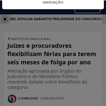
NAVEGAÇÃO!
MENU
SABEL DIVULGA GABARITO PRELIMINAR DO CONCURSO PÚBLIC
NOTÍCIAS/NACIONAL
Juízes e procuradores
flexibilizam férias para terem
seis meses de folga por ano
Alteração aprovada por órgãos do
Judiciário e do Ministério Público
reacende debate sobre benefícios da
categoria.
O ISABELENSE
22/06/2026 09:00