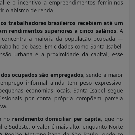
nal e o incentivo a empreendimentos femininos
ir o abismo de renda.
os trabalhadores brasileiros recebiam até um
am rendimentos superiores a cinco salários
. A
os, concentra a maioria da população ocupada —
rabalho de base. Em cidades como Santa Isabel,
são urbana e a proximidade da capital, esse
 dos ocupados são empregados
, sendo a maior
 emprego informal ainda tem peso expressivo,
 pequenas economias locais. Santa Isabel segue
fissionais por conta própria compõem parcela
va.
ém no
rendimento domiciliar per capita
, que no
ul e Sudeste, o valor é mais alto, enquanto Norte
A Região Metropolitana de São Paulo, onde se