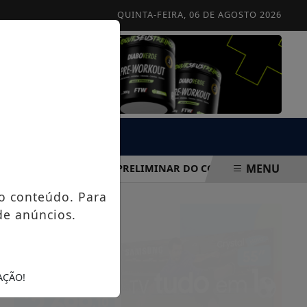
QUINTA-FEIRA, 06 DE AGOSTO 2026
MENU
IVULGA GABARITO PRELIMINAR DO CONCURSO PÚBLICO DE 20
o conteúdo. Para
de anúncios.
AÇÃO!