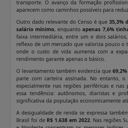
transporte. O avanço da formação profissio
aparecem como caminhos possíveis para reduz
Outro dado relevante do Censo é que
35,3% d
salário mínimo
, enquanto
apenas 7,6% tinh
faixa intermediária, entre um e dois salári
reflexo de um mercado que valoriza pouco o t
onde o custo de vida aumenta com a expan
rendimento garante apenas o básico.
O levantamento também evidencia que
69,2%
parte com carteira assinada. No entanto, o
especialmente nas regiões periféricas e nas
essa tendência: autônomos, diaristas e pro
significativa da população economicamente ati
A desigualdade de renda se expressa tamb
Brasil foi de
R$ 1.638 em 2022
. Nas regiões S
e Nordeste concentram os menores índices. 