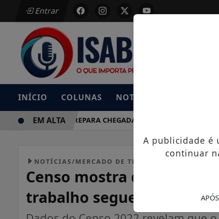
Entrar
INÍCIO
COLUNAS
NOTÍCIAS
BAIXE AG
EM ALTA
DONGFENG PREPARA CHEGADA AO BRASIL COM RIVAL DO DO
A publicidade é
continuar n
NOTÍCIAS/MERCADO DE TRABALHO
Censo mostra que mulher
trabalho segue informal e
APÓS
Dados do Censo 2022 revelam que o 