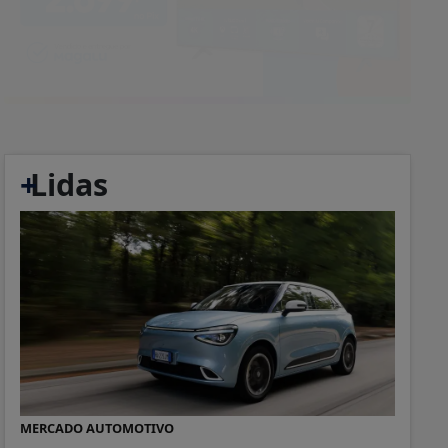
+
Lidas
MERCADO AUTOMOTIVO