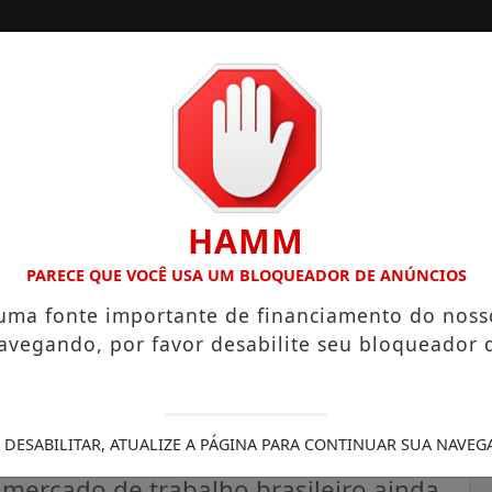
ORA
CONTATO
PUBLICIDADES LEGAIS
HAMM
LPHIN MINI E SUV ELÉTRICO
CÂMARA DE SANTA ISABEL D
PARECE QUE VOCÊ USA UM BLOQUEADOR DE ANÚNCIOS
 uma fonte importante de financiamento do noss
avegando, por favor desabilite seu bloqueador 
es ainda ganham menos e
m parte do país
 DESABILITAR, ATUALIZE A PÁGINA PARA CONTINUAR SUA NAVEG
mercado de trabalho brasileiro ainda