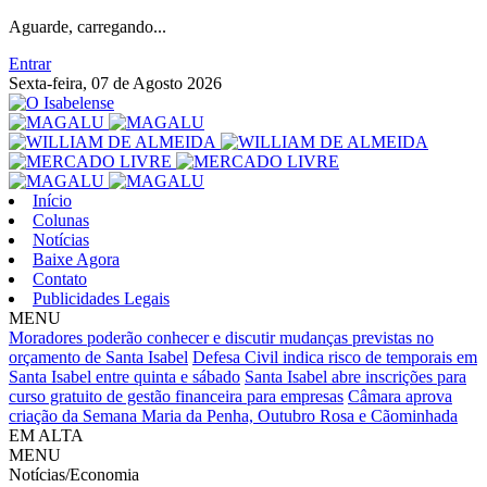
Aguarde, carregando...
Entrar
Sexta-feira, 07 de Agosto 2026
Início
Colunas
Notícias
Baixe Agora
Contato
Publicidades Legais
MENU
Moradores poderão conhecer e discutir mudanças previstas no
orçamento de Santa Isabel
Defesa Civil indica risco de temporais em
Santa Isabel entre quinta e sábado
Santa Isabel abre inscrições para
curso gratuito de gestão financeira para empresas
Câmara aprova
criação da Semana Maria da Penha, Outubro Rosa e Cãominhada
EM ALTA
MENU
Notícias/Economia