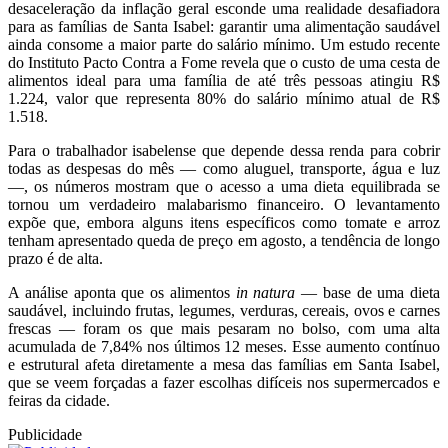
desaceleração da inflação geral esconde uma realidade desafiadora
para as famílias de Santa Isabel: garantir uma alimentação saudável
ainda consome a maior parte do salário mínimo. Um estudo recente
do Instituto Pacto Contra a Fome revela que o custo de uma cesta de
alimentos ideal para uma família de até três pessoas atingiu R$
1.224, valor que representa 80% do salário mínimo atual de R$
1.518.
Para o trabalhador isabelense que depende dessa renda para cobrir
todas as despesas do mês — como aluguel, transporte, água e luz
—, os números mostram que o acesso a uma dieta equilibrada se
tornou um verdadeiro malabarismo financeiro. O levantamento
expõe que, embora alguns itens específicos como tomate e arroz
tenham apresentado queda de preço em agosto, a tendência de longo
prazo é de alta.
A análise aponta que os alimentos
in natura
— base de uma dieta
saudável, incluindo frutas, legumes, verduras, cereais, ovos e carnes
frescas — foram os que mais pesaram no bolso, com uma alta
acumulada de 7,84% nos últimos 12 meses. Esse aumento contínuo
e estrutural afeta diretamente a mesa das famílias em Santa Isabel,
que se veem forçadas a fazer escolhas difíceis nos supermercados e
feiras da cidade.
Publicidade