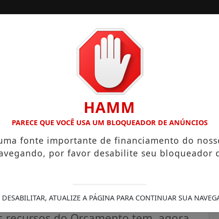
ORA
CONTATO
PUBLICIDADES LEGAIS
HAMM
VISTAS NO ORÇAMENTO DE SANTA ISABEL
DEFESA CIVIL I
PARECE QUE VOCÊ USA UM BLOQUEADOR DE ANÚNCIOS
 uma fonte importante de financiamento do noss
avegando, por favor desabilite seu bloqueador 
menda para dar trator,
municípios nas eleições
 DESABILITAR, ATUALIZE A PÁGINA PARA CONTINUAR SUA NAVEG
os recursos do Orçamento tem, agora,