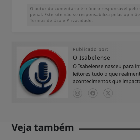
O autor do comentário é o único responsável pelo c
penal. Este site não se responsabiliza pelas opini
Termos de Uso e Privacidade.
Publicado por:
O Isabelense
O Isabelense nasceu para in
leitores tudo o que realment
acontecimentos que impactam
compromisso com...
Veja também