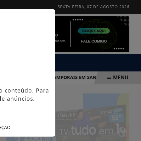
SEXTA-FEIRA, 07 DE AGOSTO 2026
MENU
NDICA RISCO DE TEMPORAIS EM SANTA ISABEL ENTRE QUINTA 
o conteúdo. Para
de anúncios.
AÇÃO!