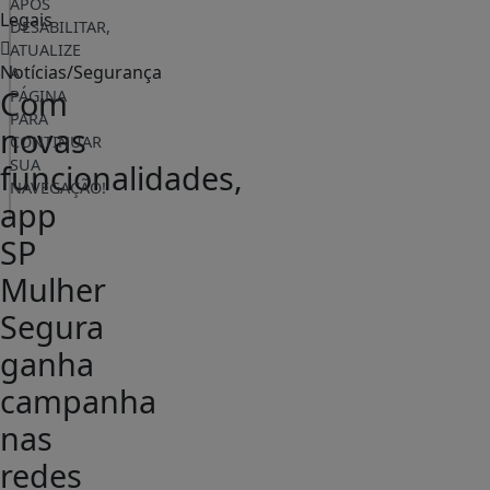
APÓS
Legais
DESABILITAR,
ATUALIZE
Notícias/Segurança
A
Com
PÁGINA
PARA
novas
CONTINUAR
SUA
funcionalidades,
NAVEGAÇÃO!
app
SP
Mulher
Segura
ganha
campanha
nas
redes