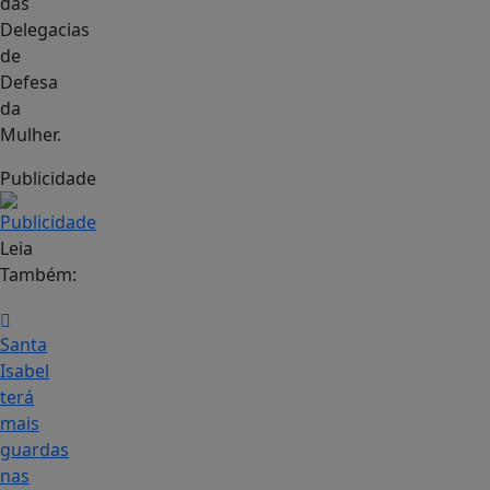
das
Delegacias
de
Defesa
da
Mulher.
Publicidade
Leia
Também:
Santa
Isabel
terá
mais
guardas
nas