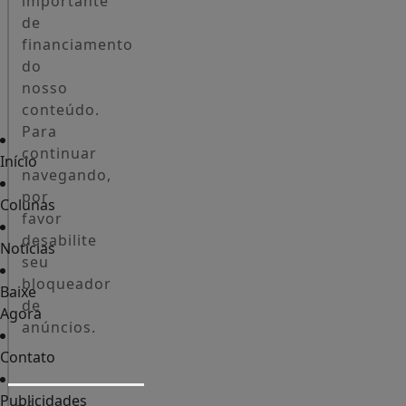
importante
de
financiamento
do
nosso
conteúdo.
Para
continuar
Início
navegando,
por
Colunas
favor
desabilite
Notícias
seu
bloqueador
Baixe
de
Agora
anúncios.
Contato
Publicidades