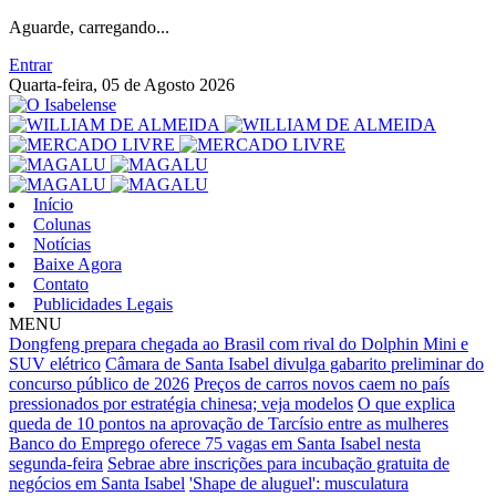
Aguarde, carregando...
Entrar
Quarta-feira, 05 de Agosto 2026
Início
Colunas
Notícias
Baixe Agora
Contato
Publicidades Legais
MENU
Dongfeng prepara chegada ao Brasil com rival do Dolphin Mini e
SUV elétrico
Câmara de Santa Isabel divulga gabarito preliminar do
concurso público de 2026
Preços de carros novos caem no país
pressionados por estratégia chinesa; veja modelos
O que explica
queda de 10 pontos na aprovação de Tarcísio entre as mulheres
Banco do Emprego oferece 75 vagas em Santa Isabel nesta
segunda-feira
Sebrae abre inscrições para incubação gratuita de
negócios em Santa Isabel
'Shape de aluguel': musculatura