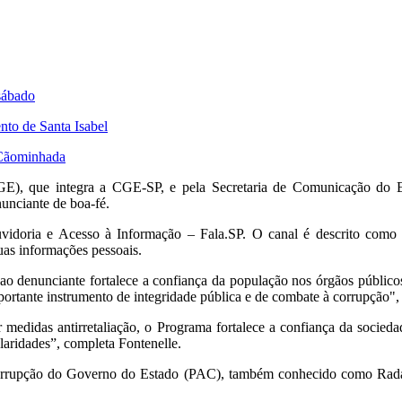
 sábado
nto de Santa Isabel
 Cãominhada
GE),
que integra a CGE-SP,
e pela Secretaria de Comunicação do E
nunciante de boa-fé.
uvidoria e Acesso à Informação – Fala.
SP.
O canal é descrito como u
as informações pessoais.
ao denunciante fortalece a confiança da população nos órgãos público
ortante instrumento de integridade pública e de combate à corrupção",
medidas antirretaliação,
o Programa fortalece a confiança da sociedad
laridades”,
completa Fontenelle.
orrupção do Governo do Estado (PAC),
também conhecido como Radar