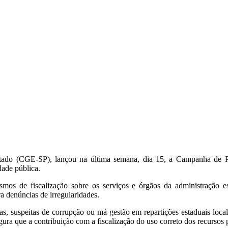
stado (CGE-SP),
lançou na última semana,
dia 15,
a Campanha de Pr
dade pública.
os de fiscalização sobre os serviços e órgãos da administração es
ra denúncias de irregularidades.
as,
suspeitas de corrupção ou má gestão em repartições estaduais loca
ra que a contribuição com a fiscalização do uso correto dos recursos p