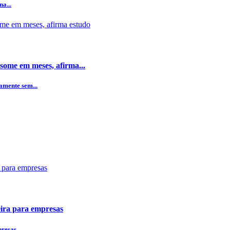
a...
some em meses, afirma...
amente sem...
ceira para empresas
presas