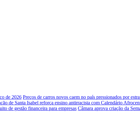
ico de 2026
Preços de carros novos caem no país pressionados por estra
ção de Santa Isabel reforça ensino antirracista com Calendário Afrocen
tuito de gestão financeira para empresas
Câmara aprova criação da Sem