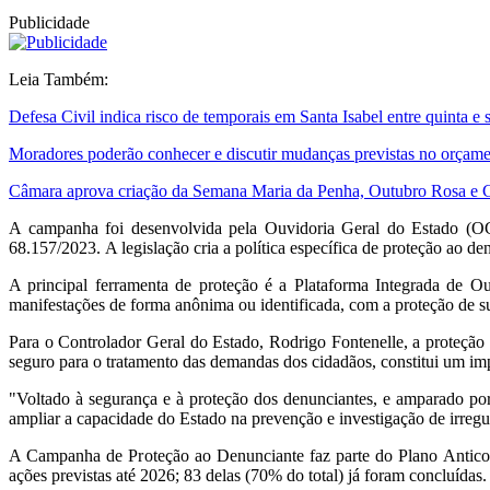
Publicidade
Leia Também:
Defesa Civil indica risco de temporais em Santa Isabel entre quinta e
Moradores poderão conhecer e discutir mudanças previstas no orçame
Câmara aprova criação da Semana Maria da Penha, Outubro Rosa e
A campanha foi desenvolvida pela Ouvidoria Geral do Estado (O
68.
157/2023.
A legislação cria a política específica de proteção ao de
A principal ferramenta de proteção é a Plataforma Integrada de O
manifestações de forma anônima ou identificada,
com a proteção de su
Para o Controlador Geral do Estado,
Rodrigo Fontenelle,
a proteção 
seguro para o tratamento das demandas dos cidadãos,
constitui um imp
"Voltado à segurança e à proteção dos denunciantes,
e amparado por 
ampliar a capacidade do Estado na prevenção e investigação de irregu
A Campanha de Proteção ao Denunciante faz parte do Plano Antic
ações previstas até 2026; 83 delas (70% do total) já foram concluídas.