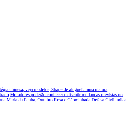
tégia chinesa; veja modelos
'Shape de aluguel': musculatura
trado
Moradores poderão conhecer e discutir mudanças previstas no
ana Maria da Penha, Outubro Rosa e Cãominhada
Defesa Civil indica