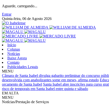
Aguarde, carregando...
Entrar
Quinta-feira, 06 de Agosto 2026
Início
Colunas
Notícias
Baixe Agora
Contato
Publicidades Legais
MENU
Câmara de Santa Isabel divulga gabarito preliminar do concurso públ
desenvolvida com anabolizantes some em meses, afirma estudo
Educa
orçamento de Santa Isabel
Santa Isabel abre inscrições para curso gra
risco de temporais em Santa Isabel entre quinta e sábado
EM ALTA
MENU
Notícias/Prestação de Serviços