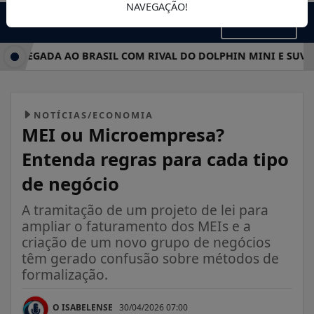
NAVEGAÇÃO!
MENU
GADA AO BRASIL COM RIVAL DO DOLPHIN MINI E SUV ELÉTR
NOTÍCIAS/ECONOMIA
MEI ou Microempresa?
Entenda regras para cada tipo
de negócio
A tramitação de um projeto de lei para
ampliar o faturamento dos MEIs e a
criação de um novo grupo de negócios
têm gerado confusão sobre métodos de
formalização.
O ISABELENSE
30/04/2026 07:00