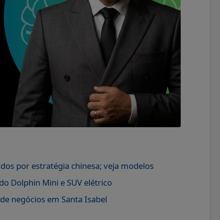
dos por estratégia chinesa; veja modelos
o Dolphin Mini e SUV elétrico
 de negócios em Santa Isabel