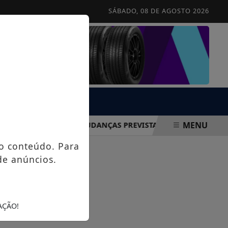
SÁBADO, 08 DE AGOSTO 2026
MENU
R E DISCUTIR MUDANÇAS PREVISTAS NO ORÇAMENTO DE SA
o conteúdo. Para
de anúncios.
AÇÃO!