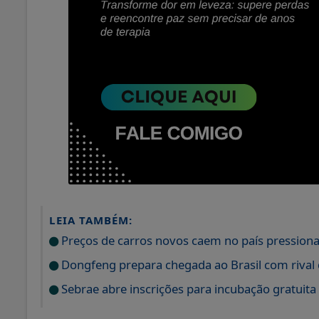
LEIA TAMBÉM:
Preços de carros novos caem no país pressiona
Dongfeng prepara chegada ao Brasil com rival d
Sebrae abre inscrições para incubação gratuita