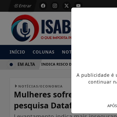
Entrar
INÍCIO
COLUNAS
NOTÍCIAS
BAIXE AG
EM ALTA
DEFESA CIVIL INDICA RISCO DE TEMPORAIS EM SANTA ISA
A publicidade é
continuar n
NOTÍCIAS/ECONOMIA
Mulheres sofrem mais com
pesquisa Datafolha
APÓS
Levantamento indica mais inseguran