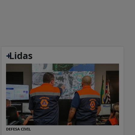
+
Lidas
DEFESA CIVIL