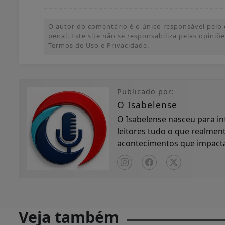
O autor do comentário é o único responsável pelo c
penal. Este site não se responsabiliza pelas opini
Termos de Uso e Privacidade.
Publicado por:
O Isabelense
O Isabelense nasceu para in
leitores tudo o que realment
acontecimentos que impactam
compromisso com...
Veja também