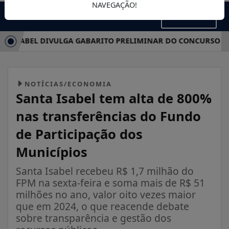
NAVEGAÇÃO!
MENU
ISABEL DIVULGA GABARITO PRELIMINAR DO CONCURSO PÚBLI
NOTÍCIAS/ECONOMIA
Santa Isabel tem alta de 800%
nas transferências do Fundo
de Participação dos
Municípios
Santa Isabel recebeu R$ 1,7 milhão do
FPM na sexta-feira e soma mais de R$ 51
milhões no ano, valor oito vezes maior
que em 2024, o que reacende debate
sobre transparência e gestão dos