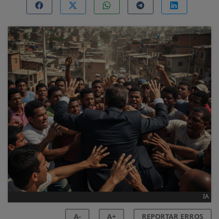
IA
A-
A+
REPORTAR ERROS