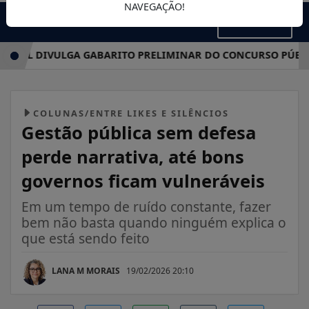
NAVEGAÇÃO!
MENU
L DIVULGA GABARITO PRELIMINAR DO CONCURSO PÚBLICO DE
COLUNAS/ENTRE LIKES E SILÊNCIOS
Gestão pública sem defesa
perde narrativa, até bons
governos ficam vulneráveis
Em um tempo de ruído constante, fazer
bem não basta quando ninguém explica o
que está sendo feito
LANA M MORAIS
19/02/2026 20:10