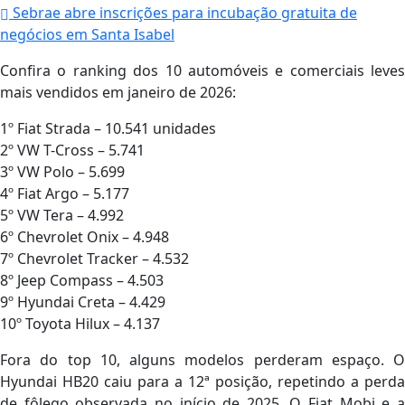
Sebrae abre inscrições para incubação gratuita de
negócios em Santa Isabel
Confira o ranking dos 10 automóveis e comerciais leves
mais vendidos em janeiro de 2026:
1º Fiat Strada – 10.541 unidades
2º VW T-Cross – 5.741
3º VW Polo – 5.699
4º Fiat Argo – 5.177
5º VW Tera – 4.992
6º Chevrolet Onix – 4.948
7º Chevrolet Tracker – 4.532
8º Jeep Compass – 4.503
9º Hyundai Creta – 4.429
10º Toyota Hilux – 4.137
Fora do top 10, alguns modelos perderam espaço. O
Hyundai HB20 caiu para a 12ª posição, repetindo a perda
de fôlego observada no início de 2025. O Fiat Mobi e a