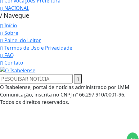
Convocações Prefeitura
NACIONAL
/ Navegue
Início
Sobre
Painel do Leitor
Termos de Uso e Privacidade
FAQ
Contato
O Isabelense, portal de notícias administrado por LMM
Comunicação, inscrita no CNPJ nº 66.297.910/0001-96.
Termos de Uso e Privacidade
Todos os direitos reservados.
Esse site utiliza cookies para melhorar sua
experiência de navegação. Ao continuar o acesso,
entendemos que você concorda com nossos Termos
de Uso e Privacidade.
PARA MAIS INFORMAÇÕES,
ACESSE NOSSOS TERMOS