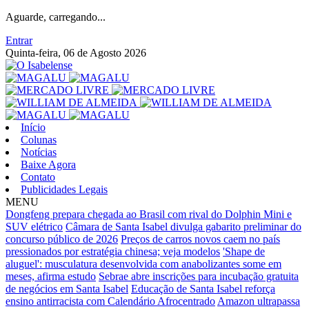
Aguarde, carregando...
Entrar
Quinta-feira, 06 de Agosto 2026
Início
Colunas
Notícias
Baixe Agora
Contato
Publicidades Legais
MENU
Dongfeng prepara chegada ao Brasil com rival do Dolphin Mini e
SUV elétrico
Câmara de Santa Isabel divulga gabarito preliminar do
concurso público de 2026
Preços de carros novos caem no país
pressionados por estratégia chinesa; veja modelos
'Shape de
aluguel': musculatura desenvolvida com anabolizantes some em
meses, afirma estudo
Sebrae abre inscrições para incubação gratuita
de negócios em Santa Isabel
Educação de Santa Isabel reforça
ensino antirracista com Calendário Afrocentrado
Amazon ultrapassa