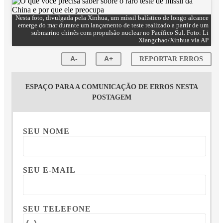
Nesta foto, divulgada pela Xinhua, um míssil balístico de longo alcance
emerge do mar durante um lançamento de teste realizado a partir de um
submarino chinês com propulsão nuclear no Pacífico Sul. Foto: Li
Xiangchao/Xinhua via AP
A-
A+
REPORTAR ERROS
ESPAÇO PARA A COMUNICAÇÃO DE ERROS NESTA
POSTAGEM
SEU NOME
SEU E-MAIL
SEU TELEFONE