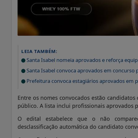
LEIA TAMBÉM:
Santa Isabel nomeia aprovados e reforça equip
Santa Isabel convoca aprovados em concurso pa
Prefeitura convoca estagiários aprovados em p
Entre os nomes convocados estão candidatos cl
público. A lista inclui profissionais aprovado
O edital estabelece que o não compare
desclassificação automática do candidato con