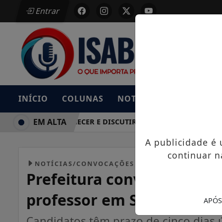
Entrar
INÍCIO
COLUNAS
NOTÍCIAS
BAIXE AG
EM ALTA
DERÃO CONHECER E DISCUTIR MUDANÇAS PREVISTAS NO OR
A publicidade é
continuar n
NOTÍCIAS/CONVOCAÇÕES PREFEITURA
Prefeitura convoca aprov
professor em Santa Isabel
APÓS
Candidatos têm prazo de cinco dias 