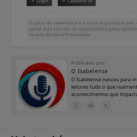
Login
Cadastre-se
O autor do comentário é o único responsável pelo c
penal. Este site não se responsabiliza pelas opini
Termos de Uso e Privacidade.
Publicado por:
O Isabelense
O Isabelense nasceu para in
leitores tudo o que realment
acontecimentos que impactam
compromisso com...