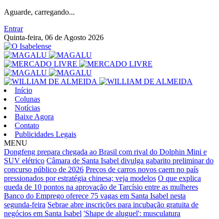
Aguarde, carregando...
Entrar
Quinta-feira, 06 de Agosto 2026
Início
Colunas
Notícias
Baixe Agora
Contato
Publicidades Legais
MENU
Dongfeng prepara chegada ao Brasil com rival do Dolphin Mini e
SUV elétrico
Câmara de Santa Isabel divulga gabarito preliminar do
concurso público de 2026
Preços de carros novos caem no país
pressionados por estratégia chinesa; veja modelos
O que explica
queda de 10 pontos na aprovação de Tarcísio entre as mulheres
Banco do Emprego oferece 75 vagas em Santa Isabel nesta
segunda-feira
Sebrae abre inscrições para incubação gratuita de
negócios em Santa Isabel
'Shape de aluguel': musculatura