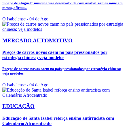
'Shape de aluguel': musculatura desenvolvida com anabolizantes some em
meses, afirma...
O Isabelense
- 04 de Ago
MERCADO AUTOMOTIVO
Preços de carros novos caem no país pressionados por
estratégia chinesa; veja modelos
Preços de carros novos caem no país pressionados por estratégia chinesa;
veja modelos
O Isabelense
- 04 de Ago
EDUCAÇÃO
Educação de Santa Isabel reforça ensino antirracista com
Calendário Afrocentrado