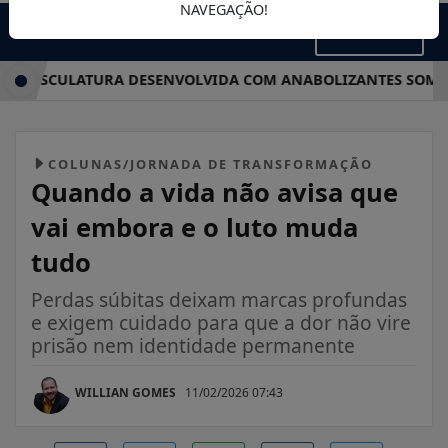
NAVEGAÇÃO!
MENU
MUSCULATURA DESENVOLVIDA COM ANABOLIZANTES SOME EM 
COLUNAS/JORNADA DE TRANSFORMAÇÃO
Quando a vida não avisa que
vai embora e o luto muda
tudo
Perdas súbitas deixam marcas profundas
e exigem cuidado para que a dor não vire
prisão nem identidade permanente
WILLIAN GOMES
11/02/2026 07:43