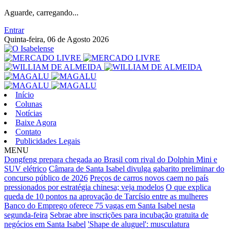
Aguarde, carregando...
Entrar
Quinta-feira, 06 de Agosto 2026
Início
Colunas
Notícias
Baixe Agora
Contato
Publicidades Legais
MENU
Dongfeng prepara chegada ao Brasil com rival do Dolphin Mini e
SUV elétrico
Câmara de Santa Isabel divulga gabarito preliminar do
concurso público de 2026
Preços de carros novos caem no país
pressionados por estratégia chinesa; veja modelos
O que explica
queda de 10 pontos na aprovação de Tarcísio entre as mulheres
Banco do Emprego oferece 75 vagas em Santa Isabel nesta
segunda-feira
Sebrae abre inscrições para incubação gratuita de
negócios em Santa Isabel
'Shape de aluguel': musculatura