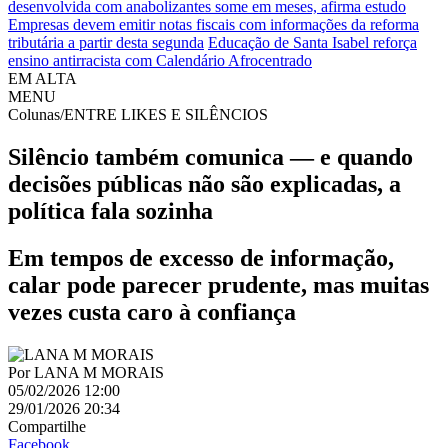
desenvolvida com anabolizantes some em meses, afirma estudo
Empresas devem emitir notas fiscais com informações da reforma
tributária a partir desta segunda
Educação de Santa Isabel reforça
ensino antirracista com Calendário Afrocentrado
EM ALTA
MENU
Colunas/ENTRE LIKES E SILÊNCIOS
Silêncio também comunica — e quando
decisões públicas não são explicadas, a
política fala sozinha
Em tempos de excesso de informação,
calar pode parecer prudente, mas muitas
vezes custa caro à confiança
Por
LANA M MORAIS
05/02/2026 12:00
29/01/2026 20:34
Compartilhe
Facebook