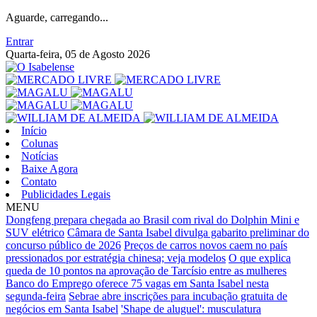
Aguarde, carregando...
Entrar
Quarta-feira, 05 de Agosto 2026
Início
Colunas
Notícias
Baixe Agora
Contato
Publicidades Legais
MENU
Dongfeng prepara chegada ao Brasil com rival do Dolphin Mini e
SUV elétrico
Câmara de Santa Isabel divulga gabarito preliminar do
concurso público de 2026
Preços de carros novos caem no país
pressionados por estratégia chinesa; veja modelos
O que explica
queda de 10 pontos na aprovação de Tarcísio entre as mulheres
Banco do Emprego oferece 75 vagas em Santa Isabel nesta
segunda-feira
Sebrae abre inscrições para incubação gratuita de
negócios em Santa Isabel
'Shape de aluguel': musculatura