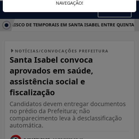
NAVEGAÇÃO!
MENU
CA RISCO DE TEMPORAIS EM SANTA ISABEL ENTRE QUINTA E S
NOTÍCIAS/CONVOCAÇÕES PREFEITURA
Santa Isabel convoca
aprovados em saúde,
assistência social e
fiscalização
Candidatos devem entregar documentos
no prédio da Prefeitura; não
comparecimento leva à desclassificação
automática.