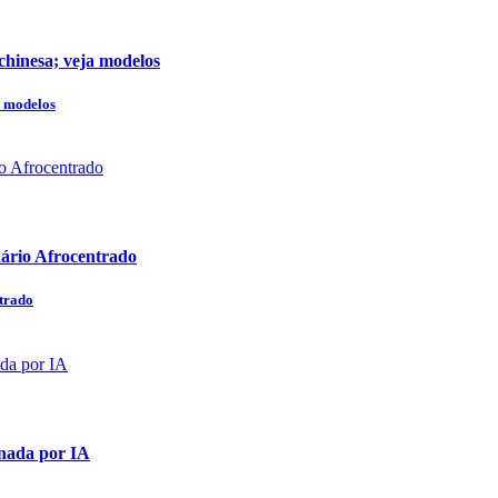
chinesa; veja modelos
a modelos
dário Afrocentrado
ntrado
onada por IA