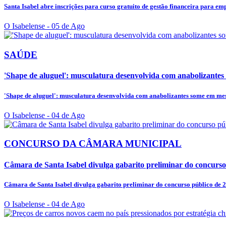
Santa Isabel abre inscrições para curso gratuito de gestão financeira para em
O Isabelense
- 05 de Ago
SAÚDE
'Shape de aluguel': musculatura desenvolvida com anabolizantes 
'Shape de aluguel': musculatura desenvolvida com anabolizantes some em mese
O Isabelense
- 04 de Ago
CONCURSO DA CÂMARA MUNICIPAL
Câmara de Santa Isabel divulga gabarito preliminar do concurso
Câmara de Santa Isabel divulga gabarito preliminar do concurso público de 
O Isabelense
- 04 de Ago