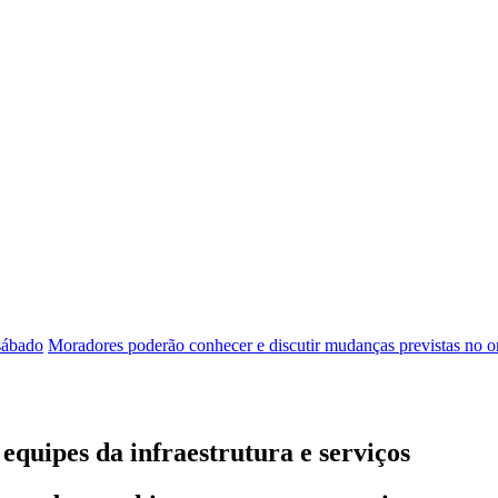
 sábado
Moradores poderão conhecer e discutir mudanças previstas no o
equipes da infraestrutura e serviços