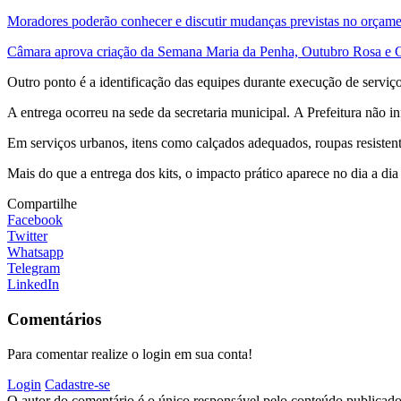
Moradores poderão conhecer e discutir mudanças previstas no orçame
Câmara aprova criação da Semana Maria da Penha, Outubro Rosa e
Outro ponto é a identificação das equipes durante execução de serviç
A entrega ocorreu na sede da secretaria municipal. A Prefeitura não 
Em serviços urbanos, itens como calçados adequados, roupas resistent
Mais do que a entrega dos kits, o impacto prático aparece no dia a di
Compartilhe
Facebook
Twitter
Whatsapp
Telegram
LinkedIn
Comentários
Para comentar realize o login em sua conta!
Login
Cadastre-se
O autor do comentário é o único responsável pelo conteúdo publicado, 