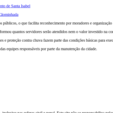
nto de Santa Isabel
 Cãominhada
os públicos, o que facilita reconhecimento por moradores e organização
informou quantos servidores serão atendidos nem o valor investido na c
es e proteção contra chuva fazem parte das condições básicas para exec
a das equipes responsáveis por parte da manutenção da cidade.
inclusive nas esferas civil e penal. Este site não se responsabiliza pe