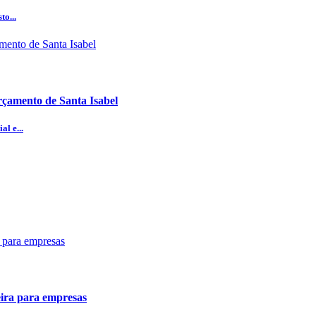
to...
rçamento de Santa Isabel
l e...
ceira para empresas