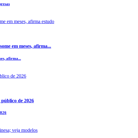
presas
some em meses, afirma...
s, afirma...
 público de 2026
2026