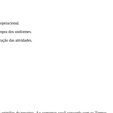
 operacional.
ompra dos uniformes.
ução das atividades.
las opiniões de terceiros. Ao comentar, você concorda com os Termos