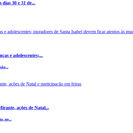
dias 30 e 31 de...
ças e adolescentes;...
ão...
rante, ações de Natal...
, no...