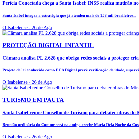
Perícia Conectada chega a Santa Isabel: INSS realiza mutirão nos 
Santa Isabel integra a estratégia que já atendeu mais de 158 mil brasileiros...
O Isabelense
- 26 de Ago
PROTEÇÃO DIGITAL INFANTIL
Câmara analisa PL 2.628 que obriga redes sociais a proteger crian
Projeto de lei conhecido como ECA Digital prevê verificação de idade, supervis
O Isabelense
- 26 de Ago
TURISMO EM PAUTA
Santa Isabel reúne Conselho de Turismo para debater obras do Mi
Reunião ordinária do Comtur será na antiga creche Maria Dela Noche da Costa
O Isabelense
- 26 de Ago