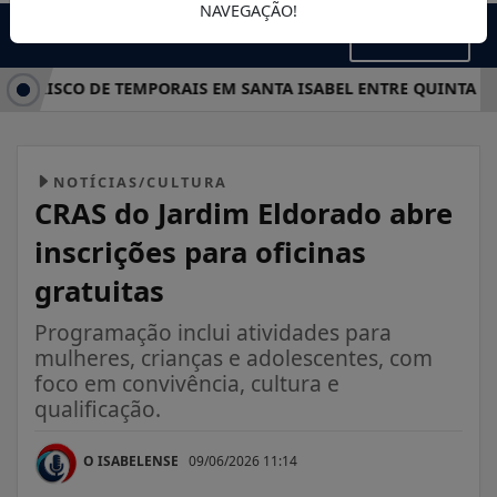
NAVEGAÇÃO!
MENU
A RISCO DE TEMPORAIS EM SANTA ISABEL ENTRE QUINTA E SÁ
NOTÍCIAS/CULTURA
CRAS do Jardim Eldorado abre
inscrições para oficinas
gratuitas
Programação inclui atividades para
mulheres, crianças e adolescentes, com
foco em convivência, cultura e
qualificação.
O ISABELENSE
09/06/2026 11:14