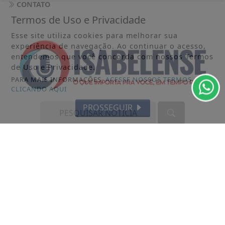
CONTATO
Termos de Uso e Privacidade
Esse site utiliza cookies para melhorar sua
experiência de navegação. Ao continuar o acesso,
entendemos que você concorda com nossos Termos
de Uso e Privacidade.
PARA MAIS INFORMAÇÕES,
ACESSE NOSSOS TERMOS
CLICANDO AQUI
PROSSEGUIR
O ISABELENSE, PORTAL DE NOTÍCIAS ADMINISTRADO POR LMM
COMUNICAÇÃO, INSCRITA NO CNPJ Nº 66.297.910/0001-96. TODOS
OS DIREITOS RESERVADOS.