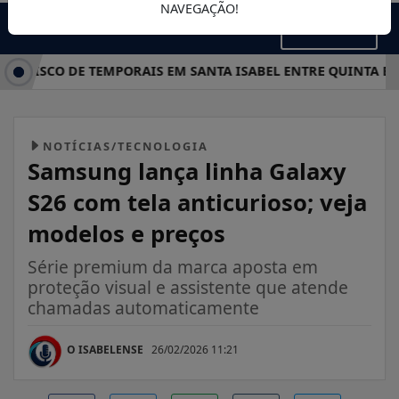
NAVEGAÇÃO!
MENU
 RISCO DE TEMPORAIS EM SANTA ISABEL ENTRE QUINTA E SÁB
NOTÍCIAS/TECNOLOGIA
Samsung lança linha Galaxy
S26 com tela anticurioso; veja
modelos e preços
Série premium da marca aposta em
proteção visual e assistente que atende
chamadas automaticamente
O ISABELENSE
26/02/2026 11:21