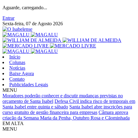
Aguarde, carregando...
Entrar
Sexta-feira, 07 de Agosto 2026
Início
Colunas
Notícias
Baixe Agora
Contato
Publicidades Legais
MENU
Moradores poderão conhecer e discutir mudanças previstas no
orçamento de Santa Isabel
Defesa Civil indica risco de temporais em
Santa Isabel entre quinta e sábado
Santa Isabel abre inscrições para
curso gratuito de gestão financeira para empresas
Câmara aprova
criação da Semana Maria da Penha, Outubro Rosa e Cãominhada
EM ALTA
MENU