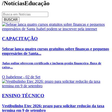
/Notícias
Educação
BUSCAR
CAPACITAÇÃO
Sebrae lança quatro cursos gratuitos sobre finanças e pequenos
empresários de Santa...
Aulas online oferecem certificado e incluem gestão financeira, fluxo de
caixa,...
O Isabelense
- 02 de Set
ENSINO TÉCNICO
Vestibulinho Etec 2026: prazo para solicitar redução da taxa
termina em 9 de setembro