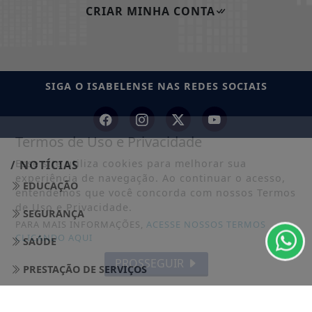
CRIAR MINHA CONTA
SIGA
O ISABELENSE
NAS REDES SOCIAIS
Termos de Uso e Privacidade
Esse site utiliza cookies para melhorar sua
/ NOTÍCIAS
experiência de navegação. Ao continuar o acesso,
EDUCAÇÃO
entendemos que você concorda com nossos Termos
de Uso e Privacidade.
SEGURANÇA
PARA MAIS INFORMAÇÕES,
ACESSE NOSSOS TERMOS
CLICANDO AQUI
SAÚDE
PROSSEGUIR
PRESTAÇÃO DE SERVIÇOS
ECONOMIA