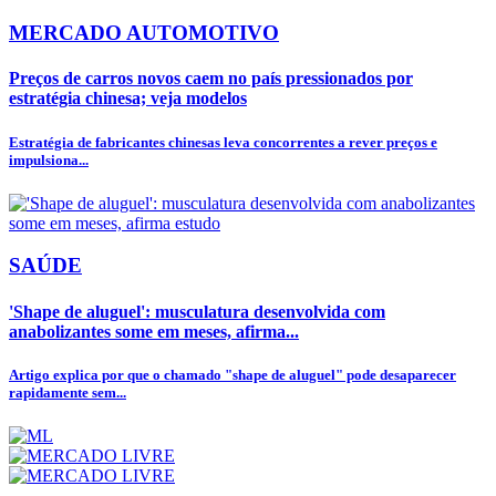
MERCADO AUTOMOTIVO
Preços de carros novos caem no país pressionados por
estratégia chinesa; veja modelos
Estratégia de fabricantes chinesas leva concorrentes a rever preços e
impulsiona...
SAÚDE
'Shape de aluguel': musculatura desenvolvida com
anabolizantes some em meses, afirma...
Artigo explica por que o chamado "shape de aluguel" pode desaparecer
rapidamente sem...