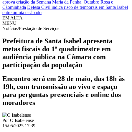
aprova criação da Semana Maria da Penha, Outubro Rosa e
Cãominhada
Defesa Civil indica risco de temporais em Santa Isabel
entre quinta e sábado
EM ALTA
MENU
Notícias/Prestação de Serviços
Prefeitura de Santa Isabel apresenta
metas fiscais do 1º quadrimestre em
audiência pública na Câmara com
participação da população
Encontro será em 28 de maio, das 18h às
19h, com transmissão ao vivo e espaço
para perguntas presenciais e online dos
moradores
Por
O Isabelense
15/05/2025 17:39