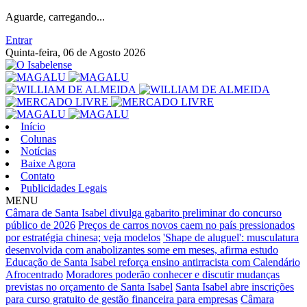
Aguarde, carregando...
Entrar
Quinta-feira, 06 de Agosto 2026
Início
Colunas
Notícias
Baixe Agora
Contato
Publicidades Legais
MENU
Câmara de Santa Isabel divulga gabarito preliminar do concurso
público de 2026
Preços de carros novos caem no país pressionados
por estratégia chinesa; veja modelos
'Shape de aluguel': musculatura
desenvolvida com anabolizantes some em meses, afirma estudo
Educação de Santa Isabel reforça ensino antirracista com Calendário
Afrocentrado
Moradores poderão conhecer e discutir mudanças
previstas no orçamento de Santa Isabel
Santa Isabel abre inscrições
para curso gratuito de gestão financeira para empresas
Câmara