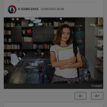
O ISABELENSE
12/06/2025 06:49
Freepik
A-
A+