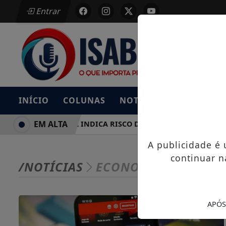
Entrar
INÍCIO
COLUNAS
NOTÍCIAS
BAIXE AG
EM ALTA
DEFESA CIVIL INDICA RISCO DE TEMPORAIS EM SANTA I
A publicidade é
continuar n
/NOTÍCIAS
ECONOMIA
APÓS