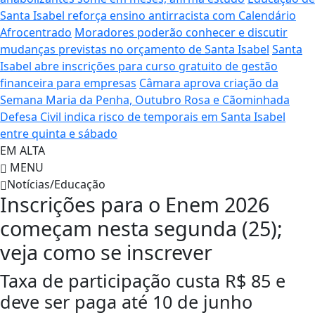
Santa Isabel reforça ensino antirracista com Calendário
Afrocentrado
Moradores poderão conhecer e discutir
mudanças previstas no orçamento de Santa Isabel
Santa
Isabel abre inscrições para curso gratuito de gestão
financeira para empresas
Câmara aprova criação da
Semana Maria da Penha, Outubro Rosa e Cãominhada
Defesa Civil indica risco de temporais em Santa Isabel
entre quinta e sábado
EM ALTA
MENU
Notícias/Educação
Inscrições para o Enem 2026
começam nesta segunda (25);
veja como se inscrever
Taxa de participação custa R$ 85 e
deve ser paga até 10 de junho