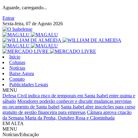
Aguarde, carregando...
Entrar
Sexta-feira, 07 de Agosto 2026
Início
Colunas
Notícias
Baixe Agora
Contato
Publicidades Legais
MENU
Defesa Civil indica risco de temporais em Santa Isabel entre quinta e
sábado
Moradores poderão conhecer e discutir mudanças previstas
no orçamento de Santa Isabel
Santa Isabel abre inscrições para curso
gratuito de gestão financeira para empresas
Câmara aprova criação
da Semana Maria da Penha, Outubro Rosa e Cãominhada
EM ALTA
MENU
Notícias/Educação