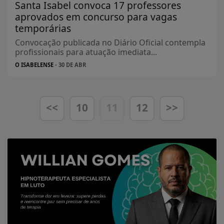
Santa Isabel convoca 17 professores
aprovados em concurso para vagas
temporárias
Convocação publicada no Diário Oficial contempla
profissionais para atuação imediata...
O ISABELENSE
- 30 DE ABR
<<
10
11
12
>>