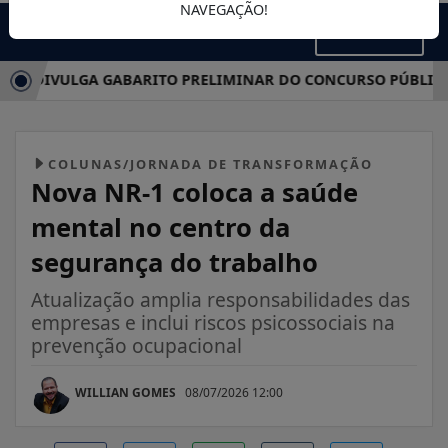
NAVEGAÇÃO!
MENU
 DIVULGA GABARITO PRELIMINAR DO CONCURSO PÚBLICO DE 
COLUNAS/JORNADA DE TRANSFORMAÇÃO
Nova NR-1 coloca a saúde
mental no centro da
segurança do trabalho
Atualização amplia responsabilidades das
empresas e inclui riscos psicossociais na
prevenção ocupacional
WILLIAN GOMES
08/07/2026 12:00