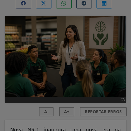
IA
A-
A+
REPORTAR ERROS
Nova NR-1 inaugura uma nova era na